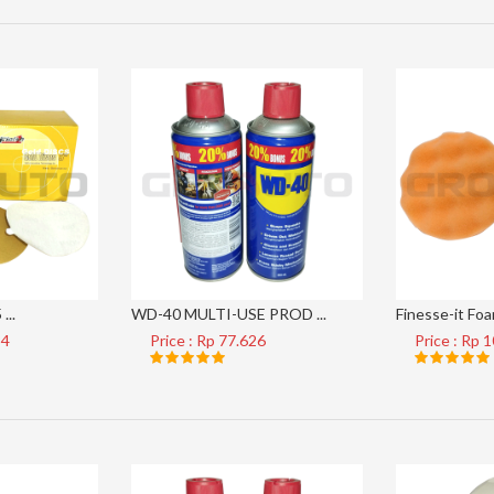
...
WD-40 MULTI-USE PROD ...
Finesse-it Foam
34
Price : Rp 77.626
Price : Rp 