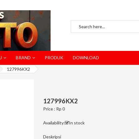
U
BRAND
PRODUK
DOWNLOAD
127996KX2
127996KX2
Price : Rp 0
Availability:
In stock
Deskripsi