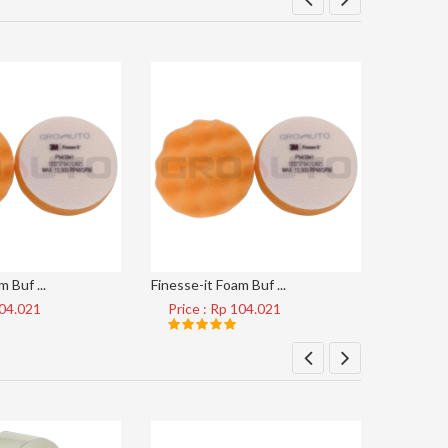
 Buf ...
Finesse-it Foam Buf ...
Tape Clear
104.021
Price : Rp 104.021
Price 