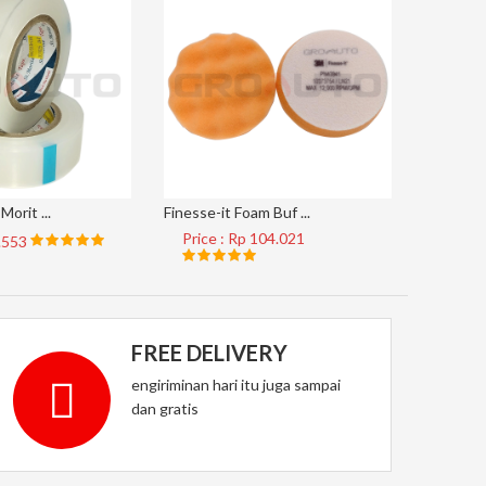
Morit ...
Finesse-it Foam Buf ...
AP33M #4
Price : Rp 104.021
Price 
8.553
FREE DELIVERY
engiriminan hari itu juga sampai
dan gratis