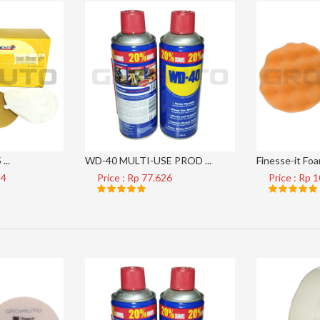
...
WD-40 MULTI-USE PROD ...
Finesse-it Foam
34
Price : Rp 77.626
Price : Rp 