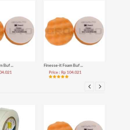
 Buf ...
Finesse-it Foam Buf ...
Tape Clear
104.021
Price : Rp 104.021
Price 