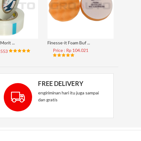
Morit ...
Finesse-it Foam Buf ...
AP33M #4
Price : Rp 104.021
Price 
8.553
FREE DELIVERY
engiriminan hari itu juga sampai
dan gratis