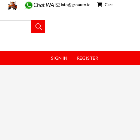
Chat WA
info@groauto.id
Cart
SIGN IN
REGISTER