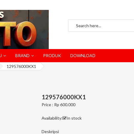
U
BRAND
PRODUK
DOWNLOAD
129576000KX1
129576000KX1
Price : Rp 600.000
Availability:
In stock
Deskripsi